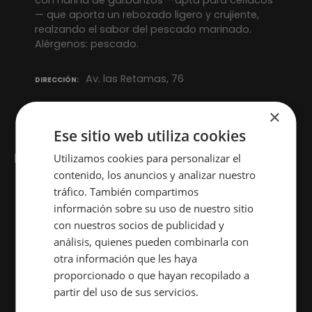
con harina de garbanzos —apta para celíacos
— que aporta un rebozado ligero y crujiente,
realzando el sabor del pescado marinado.
Alérgenos: pescado.
Av. las Retamas, 76
DIRECCIÓN
×
PLATO
Ese sitio web utiliza cookies
Utilizamos cookies para personalizar el
contenido, los anuncios y analizar nuestro
Villanueva de Ávila
tráfico. También compartimos
información sobre su uso de nuestro sitio
Bacalao en tempura crujiente
con nuestros socios de publicidad y
Bacalao en tempura con salsa tártara y
análisis, quienes pueden combinarla con
pimiento del piquillo.
otra información que les haya
proporcionado o que hayan recopilado a
Av. las Retamas, 15
DIRECCIÓN
partir del uso de sus servicios.
Más
información