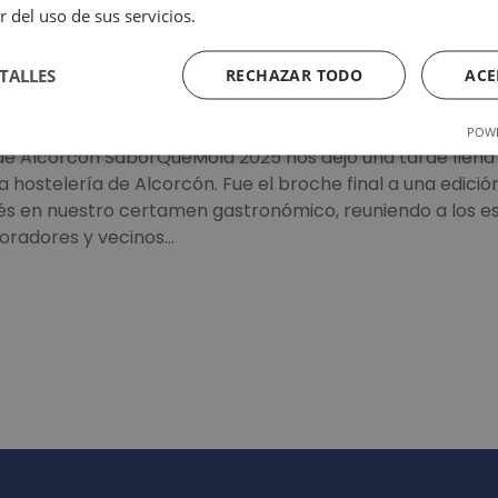
r del uso de sus servicios.
Más información
TALLES
RECHAZAR TODO
ACE
POWE
de Alcorcón SaborQueMola 2025 nos dejó una tarde llena 
a hostelería de Alcorcón. Fue el broche final a una edic
és en nuestro certamen gastronómico, reuniendo a los e
boradores y vecinos…