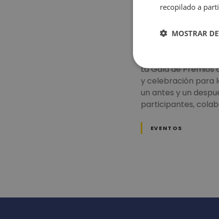
recopilado a parti
MOSTRAR DE
La Gala de Premios 
y celebración para l
un antes y un despu
participantes, cola
EVENTOS