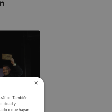
ón
×
 tráfico. También
licidad y
onado o que hayan