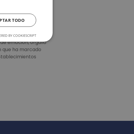
PTAR TODO
RED BY COOKIESCRIPT
de emoción, orgullo
ión que ha marcado
stablecimientos