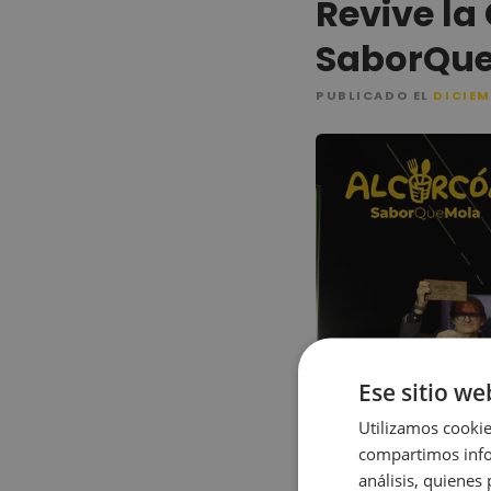
Revive la
SaborQue
PUBLICADO EL
DICIEM
Ese sitio we
Utilizamos cookie
compartimos infor
análisis, quiene